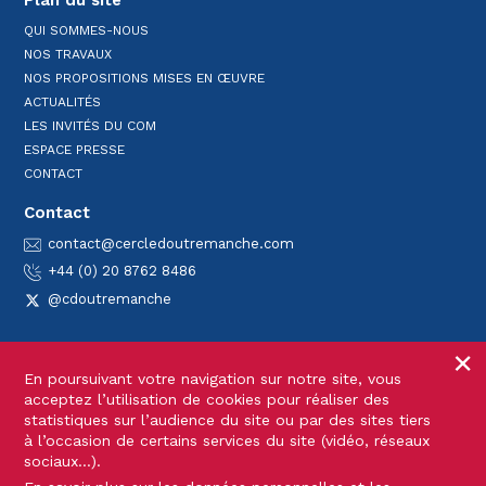
Plan du site
QUI SOMMES-NOUS
NOS TRAVAUX
NOS PROPOSITIONS MISES EN ŒUVRE
ACTUALITÉS
LES INVITÉS DU COM
ESPACE PRESSE
CONTACT
Contact
Email
contact@cercledoutremanche.com
Téléphone
+44 (0) 20 8762 8486
Twitter
@cdoutremanche
×
Mentions légales
Données personnelles
Cookies
En poursuivant votre navigation sur notre site, vous
© 2026 Cercle d’outre-Manche. Tous droits réservés.
acceptez l’utilisation de cookies pour réaliser des
Réalisation
Newords
statistiques sur l’audience du site ou par des sites tiers
à l’occasion de certains services du site (vidéo, réseaux
sociaux…).