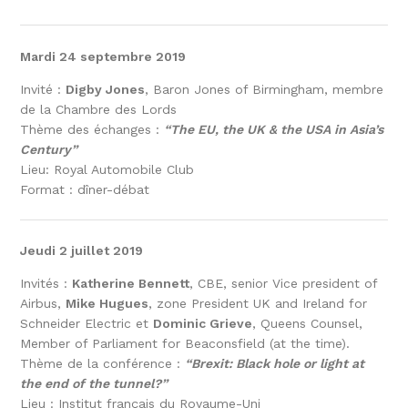
Mardi 24 septembre 2019
Invité :
Digby Jones
, Baron Jones of Birmingham, membre
de la Chambre des Lords
Thème des échanges :
“The EU, the UK & the USA in Asia’s
Century”
Lieu: Royal Automobile Club
Format : dîner-débat
Jeudi 2 juillet 2019
Invités :
Katherine Bennett
, CBE, senior Vice president of
Airbus,
Mike Hugues
, zone President UK and Ireland for
Schneider Electric et
Dominic Grieve
, Queens Counsel,
Member of Parliament for Beaconsfield (at the time).
Thème de la conférence :
“Brexit: Black hole or light at
the end of the tunnel?”
Lieu : Institut français du Royaume-Uni