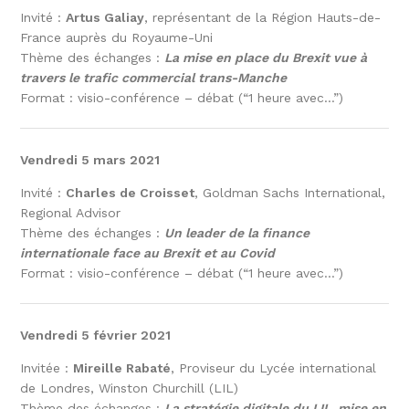
Invité :
Artus Galiay
, représentant de la Région Hauts-de-
France auprès du Royaume-Uni
Thème des échanges :
La mise en place du Brexit vue à
travers le trafic commercial trans-Manche
Format : visio-conférence – débat (“1 heure avec…”)
Vendredi 5 mars 2021
Invité :
Charles de Croisset
, Goldman Sachs International,
Regional Advisor
Thème des échanges :
Un leader de la finance
internationale face au Brexit et au Covid
Format : visio-conférence – débat (“1 heure avec…”)
Vendredi 5 février 2021
Invitée :
Mireille Rabaté
, Proviseur du Lycée international
de Londres, Winston Churchill (LIL)
Thème des échanges :
La stratégie digitale du LIL, mise en