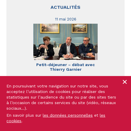
ACTUALITÉS
11 mai 2026
Petit-déjeuner – débat avec
Thierry Garnier
×
En poursuivant votre navigation sur notre site, vous
27 mars 2026
acceptez l’utilisation de cookies pour réaliser des
statistiques sur l’audience du site ou par des sites tiers
à l’occasion de certains services du site (vidéo, réseaux
sociaux…).
En savoir plus sur
les données personnelles
et
les
cookies
.